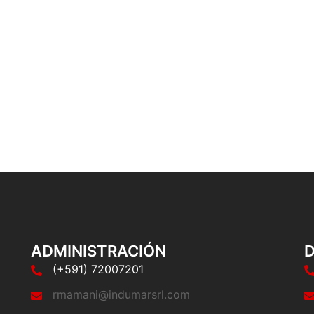
ADMINISTRACIÓN
D
(+591) 72007201
rmamani@indumarsrl.com