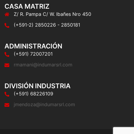
CASA MATRIZ
Z/ R. Pampa C/ W. Ibañes Nro 450
(+591-2) 2850226 - 2850181
ADMINISTRACIÓN
(+591) 72007201
rmamani@indumarsrl.com
DIVISIÓN INDUSTRIA
(+591) 68226109
jmendoza@indumarsrl.com