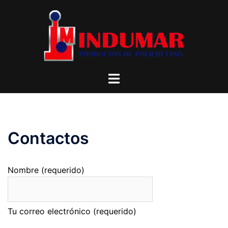
Saltar
al
contenido
Alternar
menú
Contactos
Nombre (requerido)
Tu correo electrónico (requerido)